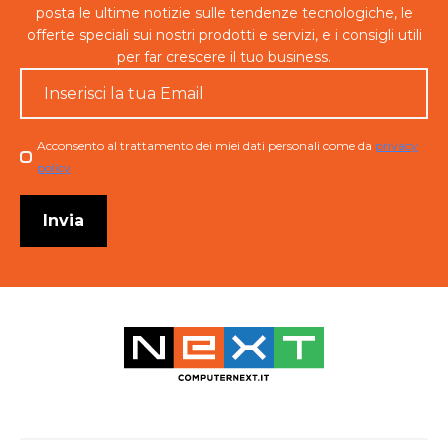
posta le ultime notizie sulle tendenze tecnologiche, le
offerte speciali sui nostri prodotti e servizi, e i consigli utili
per far crescere il tuo business.
Email
*
Checkbox
Acconsento al trattamento dei miei dati personali come da
privacy
policy
Invia