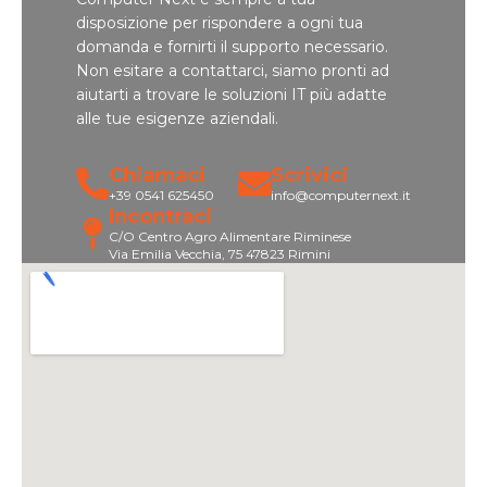
disposizione per rispondere a ogni tua
domanda e fornirti il supporto necessario.
Non esitare a contattarci, siamo pronti ad
aiutarti a trovare le soluzioni IT più adatte
alle tue esigenze aziendali.
Chiamaci
Scrivici
+39 0541 625450
info@computernext.it
Incontraci
C/O Centro Agro Alimentare Riminese
Via Emilia Vecchia, 75 47823 Rimini