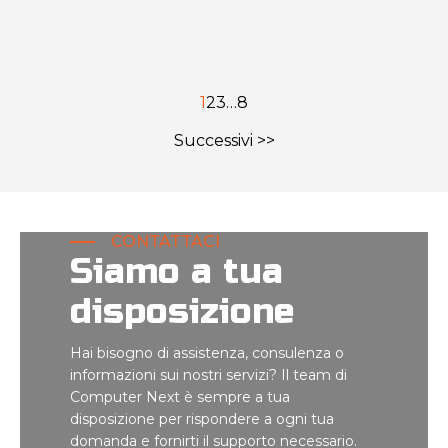
1
2
3
…
8
Successivi >>
CONTATTACI
Siamo a tua
disposizione
Hai bisogno di assistenza, consulenza o
informazioni sui nostri servizi? Il team di
Computer Next è sempre a tua
disposizione per rispondere a ogni tua
domanda e fornirti il supporto necessario.