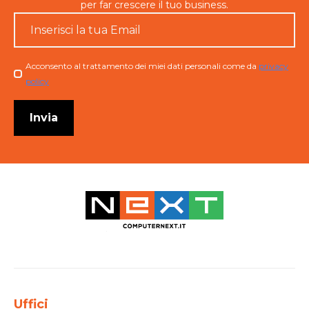
per far crescere il tuo business.
Email
*
Checkbox
Acconsento al trattamento dei miei dati personali come da
privacy
policy
Invia
Uffici