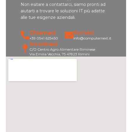
Non esitare a contattarci, siamo pronti ad
aiutarti a trovare le soluzioni IT più adatte
alle tue esigenze aziendali.
Chiamaci
Scrivici
+39 0541 625450
info@computernext.it
Incontraci
C/O Centro Agro Alimentare Riminese
Via Emilia Vecchia, 75 47823 Rimini