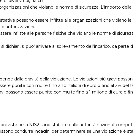
i diversi tipi, tra cui:
 organizzazioni che violano le norme di sicurezza. L'importo della
strative possono essere inflitte alle organizzazioni che violano 
 o autorizzazioni.
essere inflitte alle persone fisiche che violano le norme di sicure
 si dichiari, si puo' arrivare al sollevamento dell’incarico, da parte
ipende dalla gravità della violazione. Le violazioni più gravi poss
 essere punite con multe fino a 10 milioni di euro o fino al 2% del 
avi possono essere punite con multe fino a 1 milione di euro o fin
i previste nella NIS2 sono stabilite dalle autorità nazionali comp
 possono condurre indagini per determinare se una violazione è 