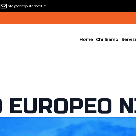
0
info@computernext.it
Home
Chi Siamo
Servizi
 EUROPEO NI