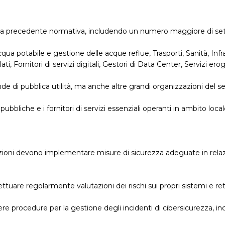
lla precedente normativa, includendo un numero maggiore di settori
 acqua potabile e gestione delle acque reflue, Trasporti, Sanità, Infr
i, Fornitori di servizi digitali, Gestori di Data Center, Servizi erog
nde di pubblica utilità, ma anche altre grandi organizzazioni del s
 pubbliche e i fornitori di servizi essenziali operanti in ambito loca
zzazioni devono implementare misure di sicurezza adeguate in relaz
ttuare regolarmente valutazioni dei rischi sui propri sistemi e reti
re procedure per la gestione degli incidenti di cibersicurezza, inc