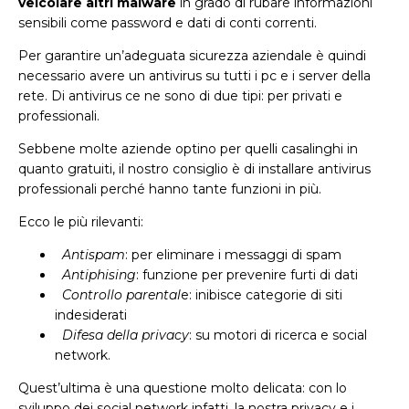
veicolare altri malware
in grado di rubare informazioni
sensibili come password e dati di conti correnti.
Per garantire un’adeguata sicurezza aziendale è quindi
necessario avere un antivirus su tutti i pc e i server della
rete. Di antivirus ce ne sono di due tipi: per privati e
professionali.
Sebbene molte aziende optino per quelli casalinghi in
quanto gratuiti, il nostro consiglio è di installare antivirus
professionali perché hanno tante funzioni in più.
Ecco le più rilevanti:

Antispam
: per eliminare i messaggi di spam

Antiphising
: funzione per prevenire furti di dati

Controllo parental
e: inibisce categorie di siti
indesiderati

Difesa della privacy
: su motori di ricerca e social
network.
Quest’ultima è una questione molto delicata: con lo
sviluppo dei social network infatti, la nostra privacy e i