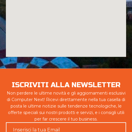
ISCRIVITI ALLA NEWSLETTER
Non perdere le ultime novità e gli aggiornamenti esclusivi
di Computer Next! Ricevi direttamente nella tua casella di
posta le ultime notizie sulle tendenze tecnologiche, le
offerte speciali sui nostri prodotti e servizi, e i consigli utili
per far crescere il tuo business.
Email
*