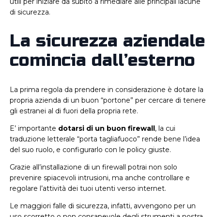
utili per iniziare da subito a rimediare alle principali lacune
di sicurezza.
La sicurezza aziendale
comincia dall’esterno
La prima regola da prendere in considerazione è dotare la
propria azienda di un buon “portone” per cercare di tenere
gli estranei al di fuori della propria rete.
E’ importante
dotarsi di un buon firewall
, la cui
traduzione letterale “porta tagliafuoco” rende bene l’idea
del suo ruolo, e configurarlo con le policy giuste.
Grazie all’installazione di un firewall potrai non solo
prevenire spiacevoli intrusioni, ma anche controllare e
regolare l’attività dei tuoi utenti verso internet.
Le maggiori falle di sicurezza, infatti, avvengono per un
uso scorretto o non consapevole degli strumenti a nostra