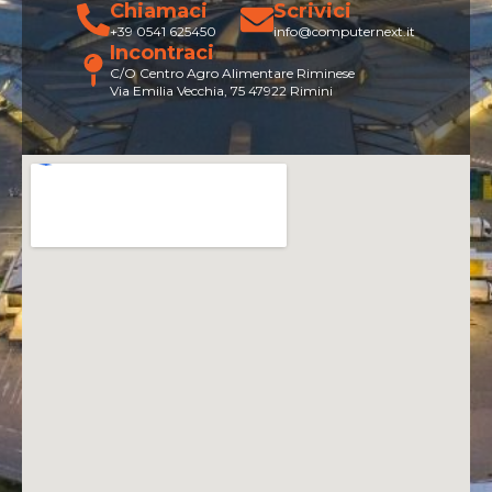
Chiamaci
Scrivici
+39 0541 625450
info@computernext.it
Incontraci
C/O Centro Agro Alimentare Riminese
Via Emilia Vecchia, 75 47922 Rimini