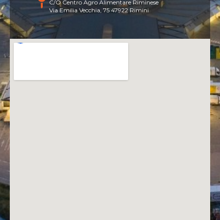
C/O Centro Agro Alimentare Riminese
Via Emilia Vecchia, 75 47922 Rimini