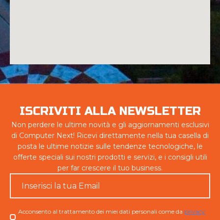
ISCRIVITI ALLA NEWSLETTER
Non perdere le ultime novità e gli aggiornamenti esclusivi
di Computer Next! Ricevi direttamente nella tua casella di
posta le ultime notizie sulle tendenze tecnologiche, le
offerte speciali sui nostri prodotti e servizi, e i consigli utili
per far crescere il tuo business.
Email
*
Checkbox
Acconsento al trattamento dei miei dati personali come da
privacy