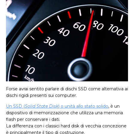
Forse avrai sentito parlare di dischi SSD come alternativa ai
dischi rigidi presenti sui computer.
Un SSD (
Solid State Disk
) o unità allo stato solido
, è un
dispositivo di memorizzazione che utilizza una memoria
flash per conservare i dati.
La differenza con i classici hard disk di vecchia concezione
è principalmente il tipo di costruzione.